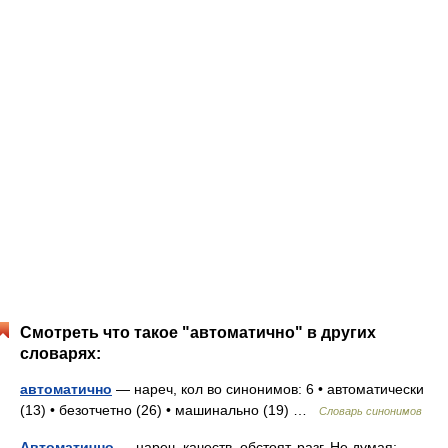
Смотреть что такое "автоматично" в других
словарях:
автоматично
— нареч, кол во синонимов: 6 • автоматически
(13) • безотчетно (26) • машинально (19) …
Словарь синонимов
Автоматично
— нареч. качеств. обстоят. разг. Не думая;