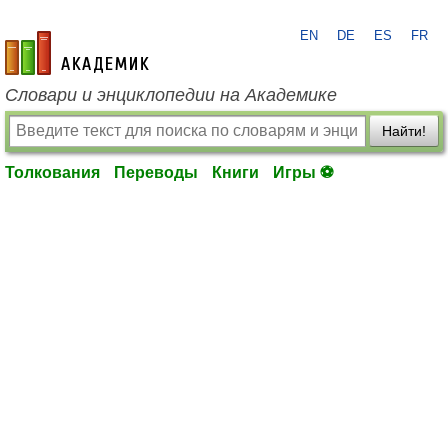
EN
DE
ES
FR
academic.ru
Словари и энциклопедии на Академике
Найти!
Толкования
Переводы
Книги
Игры ⚽