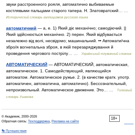
звуки расстроенного рояля, автоматично выбиваемые
костлявыми пальцами старого тапера. Н. Златовратский… …
Исторический словарь галлицизмов русского языка
автоматичний
— а, е. 1) Який діє механічно; самодіючий. ||
Який здійснюється механічно. 2) перен. Який відбувається
незалежно від волі, несвідомо; машинальний. •• Автомати/чна
збро/я вогнепальна зброя, в якій перезаряджування й
проведення чергового пострілу… …
Український тлумачний словник
АВТОМАТИЧЕСКИЙ
— АВТОМАТИЧЕСКИЙ, автоматическая,
автоматическое. 1. Самодействующий, являющийся
автоматом. Автоматическое ружье. 2. (в качестве кратк. употр.
автоматичен, автоматична, автоматично). Бессознательный,
непроизвольный. Автоматическое движение. Это… …
Толковый
словарь Ушакова
© Академик, 2000-2026
18+
Обратная связь:
Техподдержка
,
Реклама на сайте
👣 Путешествия