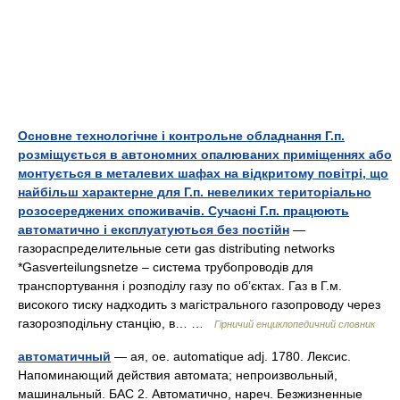
Основне технологічне і контрольне обладнання Г.п.
розміщується в автономних опалюваних приміщеннях або
монтується в металевих шафах на відкритому повітрі, що
найбільш характерне для Г.п. невеликих територіально
розосереджених споживачів. Сучасні Г.п. працюють
автоматично і експлуатуються без постійн
—
газораспределительные сети gas distributing networks
*Gasverteilungsnetze – система трубопроводів для
транспортування і розподілу газу по об’єктах. Газ в Г.м.
високого тиску надходить з магістрального газопроводу через
газорозподільну станцію, в… …
Гірничий енциклопедичний словник
автоматичный
— ая, ое. automatique adj. 1780. Лексис.
Напоминающий действия автомата; непроизвольный,
машинальный. БАС 2. Автоматично, нареч. Безжизненные