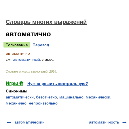
Словарь многих выражений
автоматично
Толкование
Перевод
автоматично
см.
автоматичный
;
нареч.
Словарь многих выражений
.
2014
.
Игры ⚽
Нужно решить контрольную?
Синонимы
:
автоматически
,
безотчетно
,
машинально
,
механически
,
механично
,
непроизвольно
автоматический
автоматичность